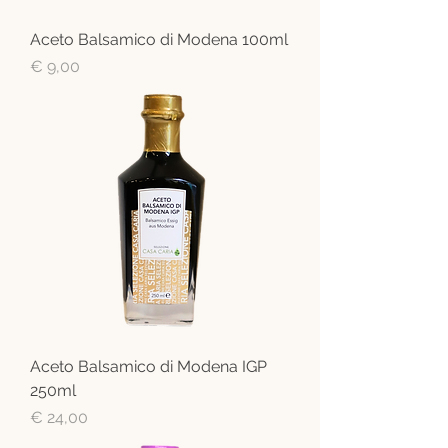
Aceto Balsamico di Modena 100ml
Preis
€ 9,00
Aceto Balsamico di Modena IGP
250ml
Preis
€ 24,00