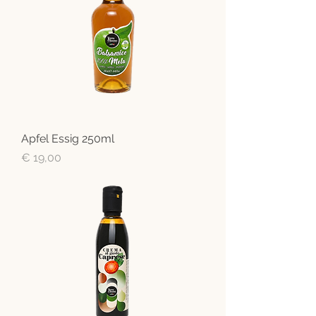
Apfel Essig 250ml
Preis
€ 19,00