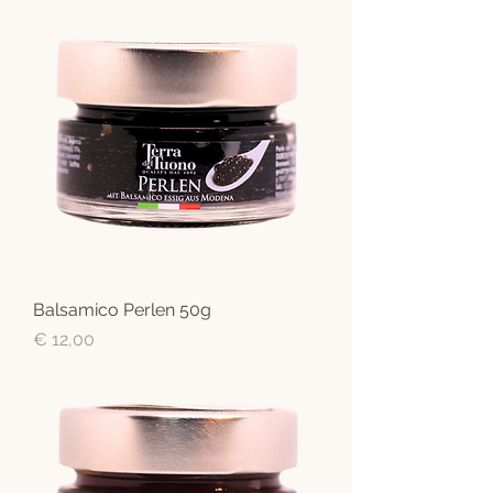
Balsamico Perlen 50g
Preis
€ 12,00