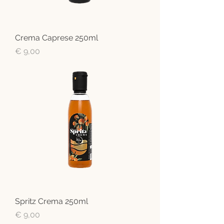
Crema Caprese 250ml
Preis
€ 9,00
Spritz Crema 250ml
Preis
€ 9,00