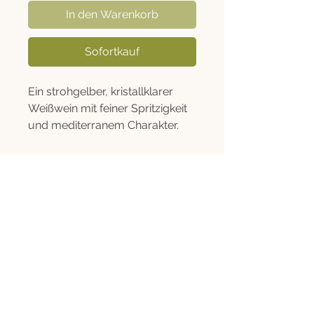
In den Warenkorb
Sofortkauf
Ein strohgelber, kristallklarer
Weißwein mit feiner Spritzigkeit
und mediterranem Charakter.
Anfisia Vivace steht für
Lebensfreude und Leichtigkeit –
ein Wein, der die Normen
durchbricht und jeden Moment
Rechtliches
mit Frische erfüllt. Aus
Guardavalle-, Malvasia- und
Informationen
Ansonica-Trauben, die auf ton-
Versand, Click & Collect und Widerruf
und kalkhaltigen Böden in der
Kontakt
ionischen Hügellandschaft
Kalabriens gedeihen, entsteht
ein Wein mit Aromen von