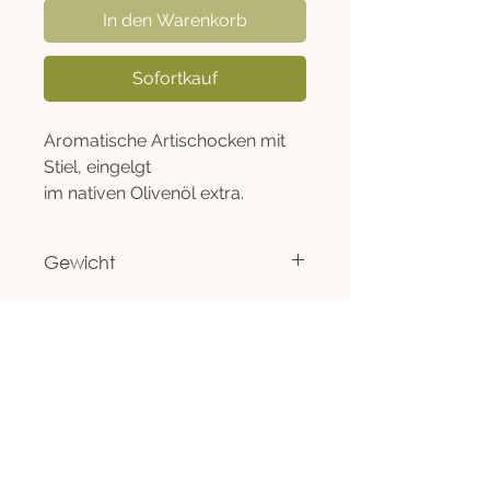
In den Warenkorb
Sofortkauf
Aromatische Artischocken mit
Stiel, eingelgt
im nativen Olivenöl extra.
Gewicht
1550g
Rechtliches
Informationen
Versand, Click & Collect und Widerruf