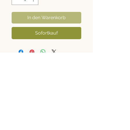
In den Warenkorb
Sofortkauf
Rechtliches
Informationen
Versand, Click & Collect und Widerruf
Kontakt
+43 670 4020061
casa@casacaria.com