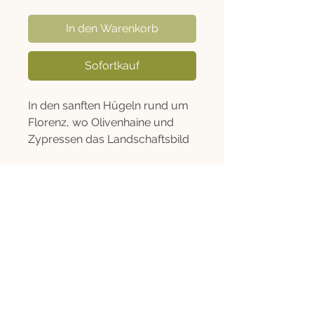
In den Warenkorb
Sofortkauf
In den sanften Hügeln rund um
Florenz, wo Olivenhaine und
Zypressen das Landschaftsbild
prägen, wächst eine seltene und
wenig bekannte Olivensorte: der
Olivo Bianco. Aus ihr entsteht ein
besonders elegantes, fein
Rechtliches
strukturiertes Olivenöl.
Informationen
Im Duft zeigt sich eine frische,
Versand, Click & Collect und Widerruf
grüne Aromatik mit Anklängen
Kontakt
von Kräutern und jungen
Olivenblättern. Am Gaumen