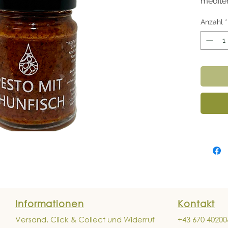
mediter
Geschm
Anzahl
*
Ideal z
vielsei
Informationen
Kontakt
Versand, Click & Collect und Widerruf
+43 670 40200