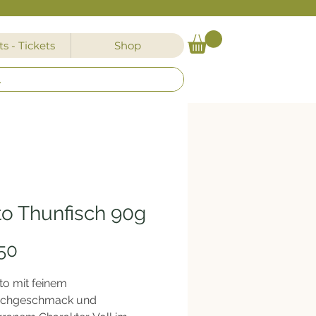
s - Tickets
Shop
to Thunfisch 90g
Preis
50
to mit feinem
schgeschmack und