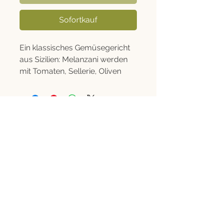
Sofortkauf
Ein klassisches Gemüsegericht
aus Sizilien: Melanzani werden
mit Tomaten, Sellerie, Oliven
und Kapern kombiniert und mit
einem Hauch Essig
abgeschmeckt. So entsteht das
typische Zusammenspiel aus
Rechtliches
süßlichen, herzhaften und leicht
säuerlichen Noten. Die Caponata
Informationen
kann kalt oder bei
Versand, Click & Collect und Widerruf
Zimmertemperatur serviert
Kontakt
werden und passt sowohl als
Antipasto, zu Brot oder als
Beilage zu Fleisch- und
Fischgerichten. Auch als kleine,
+43 670 4020061