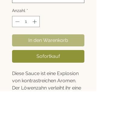
Anzahl
*
In den Warenkorb
Sofortkauf
Diese Sauce ist eine Explosion
von kontrastreichen Aromen.
Der Löwenzahn verleiht ihr eine
grasige Note, der Guanciale
(geräuchertes
Schweinefleisch) einen
fleischigen Geschmack und der
Rechtliches
Balsamico-Essig sorgt für eine
süß-saure Note, die alles
Informationen