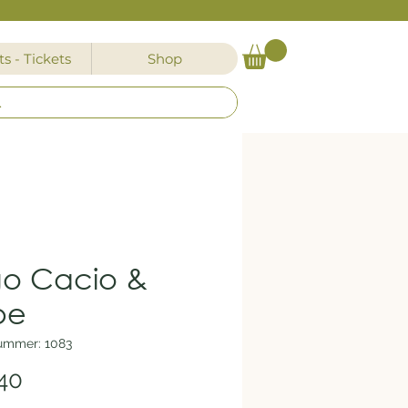
s - Tickets
Shop
o Cacio &
pe
nummer: 1083
Preis
40